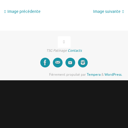
Image précédente
Image suivante
TSG Patinage
Contacts
Fièrement propulsé par
Tempera
&
WordPress.