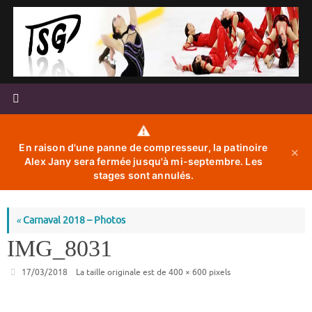
Passer
au
contenu
⚠️
En raison d'une panne de compresseur, la patinoire
✕
Alex Jany sera fermée jusqu'à mi-septembre. Les
stages sont annulés.
«
Carnaval 2018 – Photos
IMG_8031
17/03/2018
La taille originale est de
400 × 600
pixels