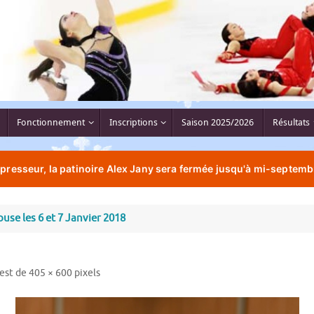
Fonctionnement
Inscriptions
Saison 2025/2026
Résultats
resseur, la patinoire Alex Jany sera fermée jusqu'à mi-septemb
use les 6 et 7 Janvier 2018
 est de
405 × 600
pixels