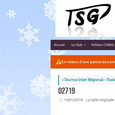
Passer
au
contenu
Passer
Accueil
Le Club
Fichiers CSNDG
au
contenu
En raison d'une panne de comp
«
Tournoi Inter Régional – Toulo
02719
14/01/2018
La taille originale