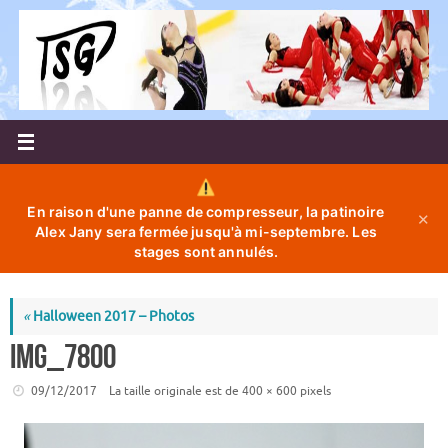
Passer
au
contenu
En raison d'une panne de compresseur, la patinoire
✕
Alex Jany sera fermée jusqu'à mi-septembre. Les
stages sont annulés.
«
Halloween 2017 – Photos
IMG_7800
09/12/2017
La taille originale est de
400 × 600
pixels