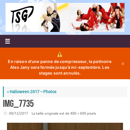
Passer
au
contenu
En raison d'une panne de compresseur, la patinoire
✕
Alex Jany sera fermée jusqu'à mi-septembre. Les
stages sont annulés.
«
Halloween 2017 – Photos
IMG_7735
09/12/2017
La taille originale est de
400 × 600
pixels