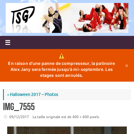
Passer
au
contenu
En raison d'une panne de compresseur, la patinoire
✕
Alex Jany sera fermée jusqu'à mi-septembre. Les
stages sont annulés.
«
Halloween 2017 – Photos
IMG_7555
09/12/2017
La taille originale est de
400 × 600
pixels