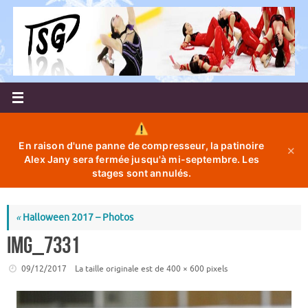
Passer
au
contenu
En raison d'une panne de compresseur, la patinoire
✕
Alex Jany sera fermée jusqu'à mi-septembre. Les
stages sont annulés.
«
Halloween 2017 – Photos
IMG_7331
09/12/2017
La taille originale est de
400 × 600
pixels