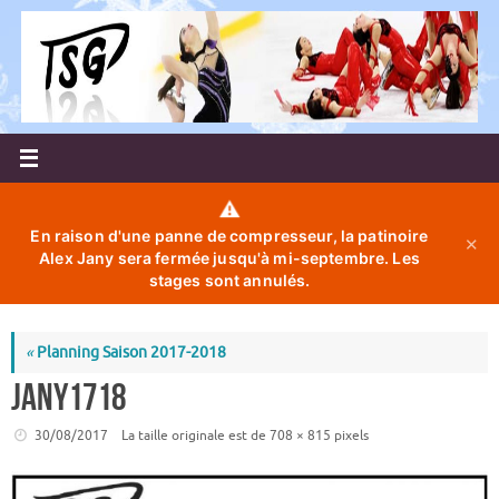
Passer
au
contenu
⚠️
En raison d'une panne de compresseur, la patinoire
✕
Alex Jany sera fermée jusqu'à mi-septembre. Les
stages sont annulés.
«
Planning Saison 2017-2018
Jany1718
30/08/2017
La taille originale est de
708 × 815
pixels