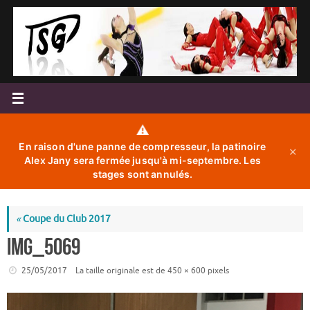
Passer
au
contenu
⚠️
En raison d'une panne de compresseur, la patinoire
✕
Alex Jany sera fermée jusqu'à mi-septembre. Les
stages sont annulés.
«
Coupe du Club 2017
IMG_5069
25/05/2017
La taille originale est de
450 × 600
pixels