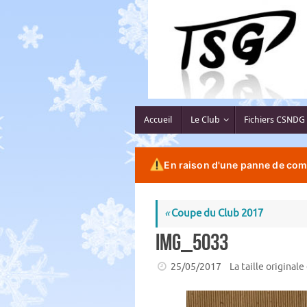
Passer
au
contenu
Passer
Accueil
Le Club
Fichiers CSNDG
au
contenu
En raison d'une panne de comp
«
Coupe du Club 2017
IMG_5033
25/05/2017
La taille originale