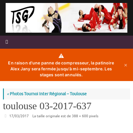
Passer
au
contenu
⚠️
En raison d'une panne de compresseur, la patinoire
✕
Alex Jany sera fermée jusqu'à mi-septembre. Les
stages sont annulés.
«
Photos Tournoi Inter Régional – Toulouse
toulouse 03-2017-637
17/03/2017
La taille originale est de
388 × 600
pixels