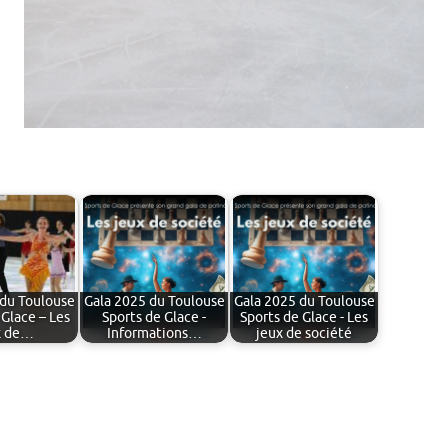
 du Toulouse
Gala 2025 du Toulouse
Gala 2025 du Toulouse
 Glace – Les
Sports de Glace -
Sports de Glace - Les
x de…
Informations…
jeux de société