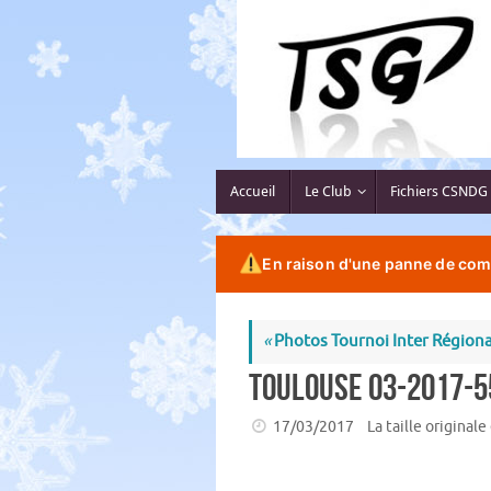
Passer
au
contenu
Passer
Accueil
Le Club
Fichiers CSNDG
au
contenu
En raison d'une panne de comp
«
Photos Tournoi Inter Régiona
toulouse 03-2017-5
17/03/2017
La taille originale