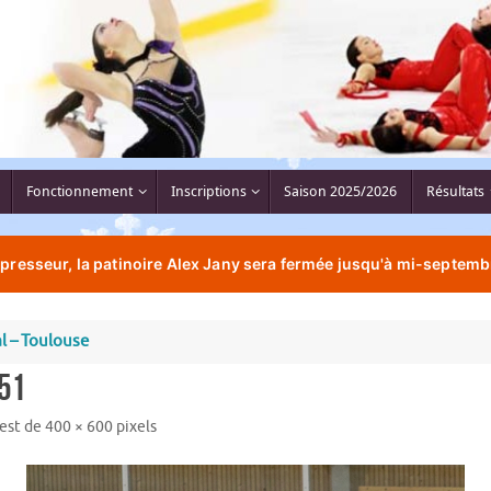
Fonctionnement
Inscriptions
Saison 2025/2026
Résultats
resseur, la patinoire Alex Jany sera fermée jusqu'à mi-septemb
l – Toulouse
51
 est de
400 × 600
pixels