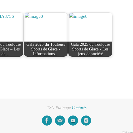
 du Toulouse
Gala 2025 du Toulouse
Gala 2025 du Toulouse
 Glace – Les
Sports de Glace -
Sports de Glace - Les
x de…
Informations…
jeux de société
TSG Patinage
Contacts