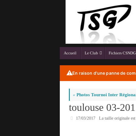
Passer
au
contenu
Passer
Accueil
Le Club
Fichiers CSNDG
au
contenu
⚠️
En raison d'une panne de comp
«
Photos Tournoi Inter Régiona
toulouse 03-20
17/03/2017
La taille originale es