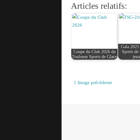
Articles relatifs:
Gala 2025
Coupe du Club 2026 du
Sports de
Toulouse Sports de Glace
jeu
Image précédente