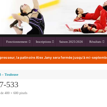
Fonctionnement
Inscriptions
Saison 2025/2026
Résultats
resseur, la patinoire Alex Jany sera fermée jusqu'à mi-septembr
l – Toulouse
17-533
t de
400 × 600
pixels