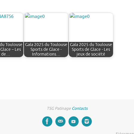
 du Toulouse
Gala 2025 du Toulouse
Gala 2025 du Toulouse
 Glace – Les
Sports de Glace -
Sports de Glace - Les
x de…
Informations…
jeux de société
TSG Patinage
Contacts