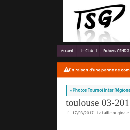
Passer
au
contenu
Passer
Accueil
Le Club
Fichiers CSNDG
au
contenu
⚠️
En raison d'une panne de comp
«
Photos Tournoi Inter Régiona
toulouse 03-20
17/03/2017
La taille originale