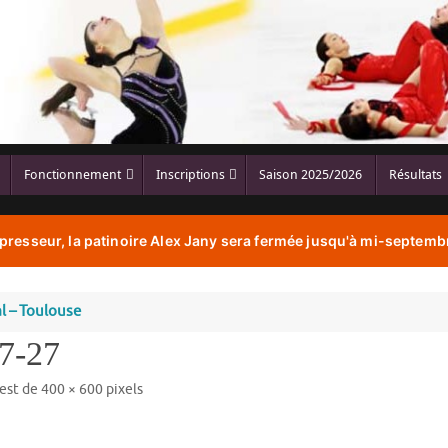
Fonctionnement
Inscriptions
Saison 2025/2026
Résultats
resseur, la patinoire Alex Jany sera fermée jusqu'à mi-septembr
l – Toulouse
17-27
 est de
400 × 600
pixels