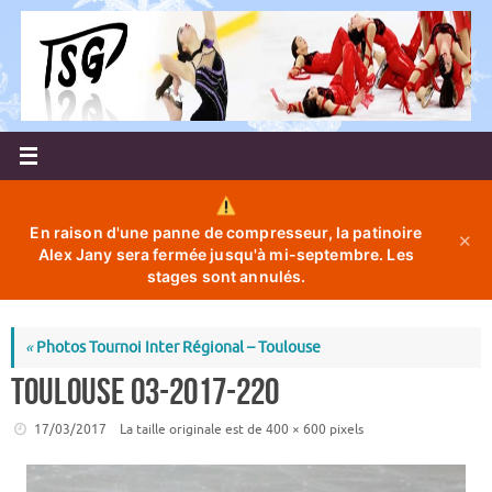
Passer
au
contenu
En raison d'une panne de compresseur, la patinoire
✕
Alex Jany sera fermée jusqu'à mi-septembre. Les
stages sont annulés.
«
Photos Tournoi Inter Régional – Toulouse
toulouse 03-2017-220
17/03/2017
La taille originale est de
400 × 600
pixels