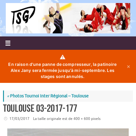
Passer
au
contenu
⚠️
En raison d'une panne de compresseur, la patinoire
✕
Alex Jany sera fermée jusqu'à mi-septembre. Les
stages sont annulés.
«
Photos Tournoi Inter Régional – Toulouse
toulouse 03-2017-177
17/03/2017
La taille originale est de
400 × 600
pixels