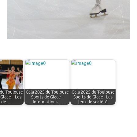
 du Toulouse
Gala 2025 du Toulouse
Gala 2025 du Toulouse
 Glace – Les
Sports de Glace -
Sports de Glace - Les
x de…
Informations…
jeux de société