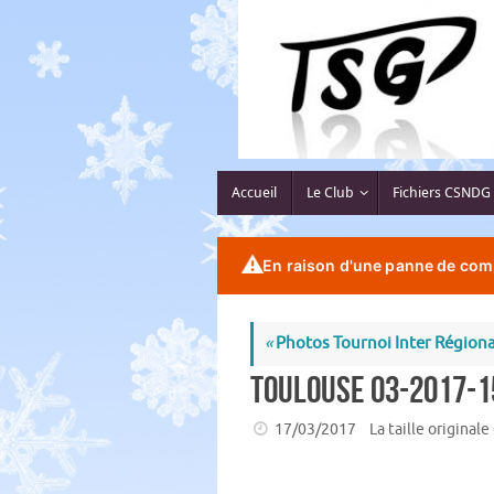
Passer
au
contenu
Passer
Accueil
Le Club
Fichiers CSNDG
au
contenu
⚠️
En raison d'une panne de comp
«
Photos Tournoi Inter Régiona
toulouse 03-2017-1
17/03/2017
La taille originale