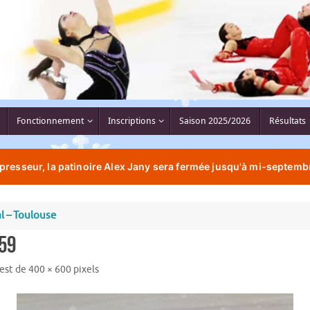
Fonctionnement
Inscriptions
Saison 2025/2026
Résultats
resseur, la patinoire Alex Jany sera fermée jusqu'à mi-septembr
l – Toulouse
59
 est de
400 × 600
pixels