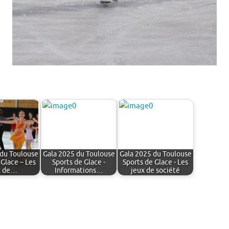
 du Toulouse
Gala 2025 du Toulouse
Gala 2025 du Toulouse
 Glace – Les
Sports de Glace -
Sports de Glace - Les
x de…
Informations…
jeux de société