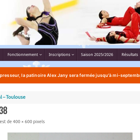
Fonctionnement
Inscriptions
Saison 2025/2026
Résultats
resseur, la patinoire Alex Jany sera fermée jusqu'à mi-septembr
l – Toulouse
38
 est de
400 × 600
pixels