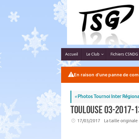
Passer
au
contenu
Passer
Accueil
Le Club
Fichiers CSNDG
au
contenu
⚠️
En raison d'une panne de comp
«
Photos Tournoi Inter Régiona
toulouse 03-2017-1
17/03/2017
La taille originale