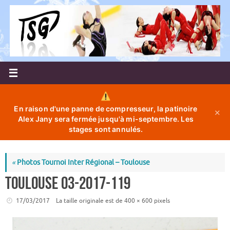
Passer
au
contenu
En raison d'une panne de compresseur, la patinoire
✕
Alex Jany sera fermée jusqu'à mi-septembre. Les
stages sont annulés.
«
Photos Tournoi Inter Régional – Toulouse
toulouse 03-2017-119
17/03/2017
La taille originale est de
400 × 600
pixels