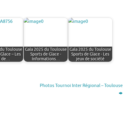
 du Toulouse
Gala 2025 du Toulouse
Gala 2025 du Toulouse
 Glace – Les
Sports de Glace -
Sports de Glace - Les
x de…
Informations…
jeux de société
Photos Tournoi Inter Régional – Toulouse