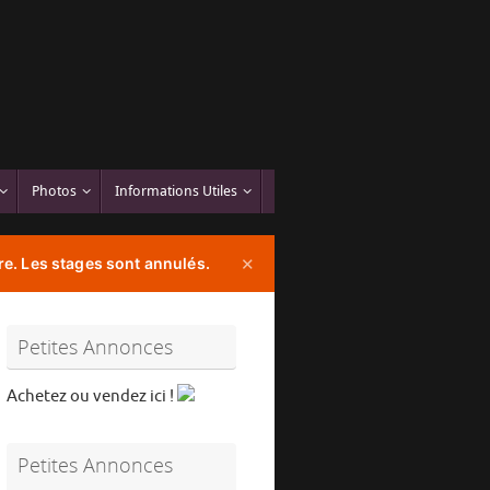
Photos
Informations Utiles
e. Les stages sont annulés.
✕
Petites Annonces
Achetez ou vendez ici !
Petites Annonces