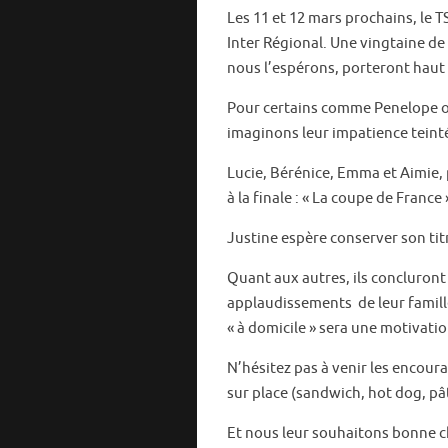
Les 11 et 12 mars prochains, le T
e
it
ai
ta
Inter Régional. Une vingtaine de
b
te
l
g
nous l’espérons, porteront haut 
o
r
er
Pour certains comme Penelope ou
o
imaginons leur impatience teint
k
Lucie, Bérénice, Emma et Aimie, 
à la finale : « La coupe de France »
Justine espère conserver son ti
Quant aux autres, ils concluront
applaudissements de leur famille 
« à domicile » sera une motivati
N’hésitez pas à venir les encourag
sur place (sandwich, hot dog, pâ
Et nous leur souhaitons bonne 