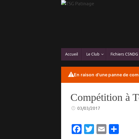
Passer
au
contenu
Passer
Accueil
Le Club
Fichiers CSNDG
au
contenu
⚠️
En raison d'une panne de comp
Compétition à T
03/03/2017
Fa
T
E
P
c
w
m
ar