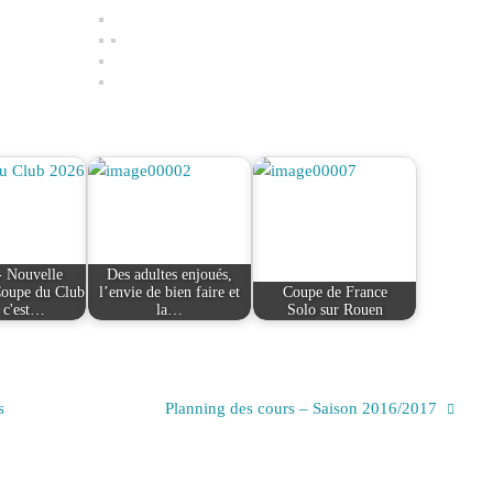
 Nouvelle
Des adultes enjoués,
Coupe du Club
l’envie de bien faire et
Coupe de France
 c'est…
la…
Solo sur Rouen
s
Planning des cours – Saison 2016/2017