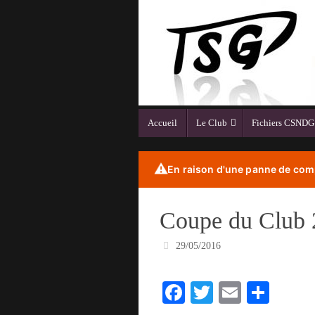
Passer
au
contenu
Passer
Accueil
Le Club
Fichiers CSNDG
au
contenu
⚠️
En raison d'une panne de comp
Coupe du Club 
29/05/2016
Fa
T
E
Pa