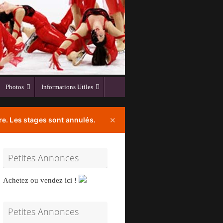
Photos
Informations Utiles
e. Les stages sont annulés.
✕
Petites Annonces
Achetez ou vendez ici !
Petites Annonces