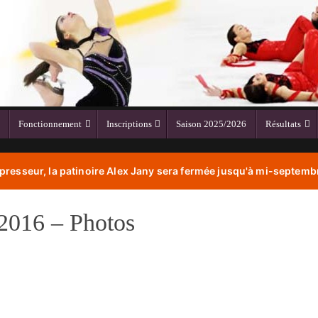
Fonctionnement
Inscriptions
Saison 2025/2026
Résultats
resseur, la patinoire Alex Jany sera fermée jusqu'à mi-septembr
2016 – Photos