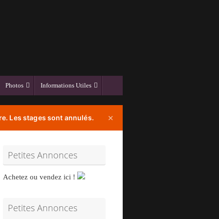
Photos
Informations Utiles
e. Les stages sont annulés.
✕
Petites Annonces
Achetez ou vendez ici !
Petites Annonces