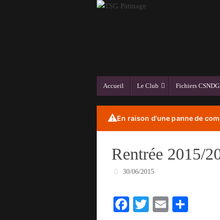
Passer
au
contenu
Passer
Accueil
Le Club
Fichiers CSNDG
au
contenu
⚠️
En raison d'une panne de comp
Rentrée 2015/2
30/06/2015
Fa
T
E
Pa