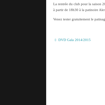
ce
wi
m
rt
La rentrée du club pour la saison 2
bo
tte
ail
ag
à partir de 18h30 à la patinoire Ale
ok
r
er
Venez tester gratuitement le patina
DVD Gala 2014/2015