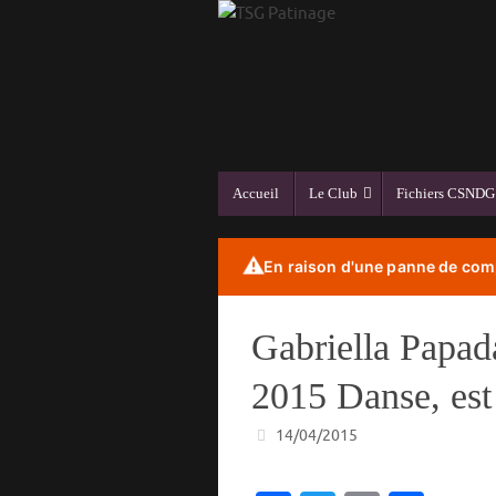
Passer
au
contenu
Passer
Accueil
Le Club
Fichiers CSNDG
au
contenu
⚠️
En raison d'une panne de comp
Gabriella Papa
2015 Danse, es
14/04/2015