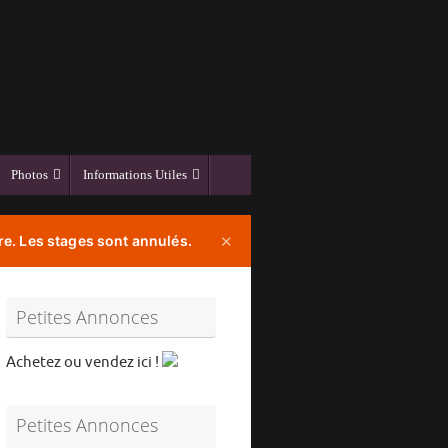
Photos
Informations Utiles
e. Les stages sont annulés.
✕
Petites Annonces
Achetez ou vendez ici !
Petites Annonces