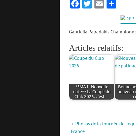
Fa
T
E
P
c
w
m
ar
e
it
ai
ta
b
te
l
g
Gabriella Papadakis Championne
o
r
er
Articles relatifs:
o
k
**MAJ - Nouvelle
Bonne no
date** La Coupe du
nouveau 
Club 2026, c'est…
c
Photos de la tournée de l’équ
France