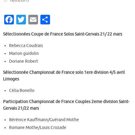
18/03/2015
Fa
T
E
P
c
w
m
ar
Sélectionnées Coupe de France Solos Saint-Gervais 21/ 22 mars
e
it
ai
ta
b
te
l
g
Rebecca Coudrais
Marion guidolin
o
r
er
Doriane Robert
o
Sélectionnée Championnat de France solo 1ere division 4/5 avril
k
Limoges
Célia Bonello
Participation Championnat de France Couples 2eme division Saint-
Gervais 21/22 mars
Bérénice Kauffmann/Guérand Mothe
Romane Mothe/Louis Crozade