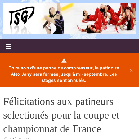
Passer
au
contenu
⚠️
En raison d'une panne de compresseur, la patinoire
✕
Alex Jany sera fermée jusqu'à mi-septembre. Les
stages sont annulés.
Félicitations aux patineurs
selectionés pour la coupe et
championnat de France