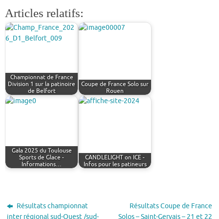
Articles relatifs:
Championnat de France
Division 1 sur la patinoire
Coupe de France Solo sur
de Belfort
Rouen
Gala 2025 du Toulouse
Sports de Glace -
CANDLELIGHT on ICE -
Informations…
Infos pour les patineurs
Résultats championnat
Résultats Coupe de France
inter régional sud-Ouest /sud-
Solos – Saint-Gervais – 21 et 22