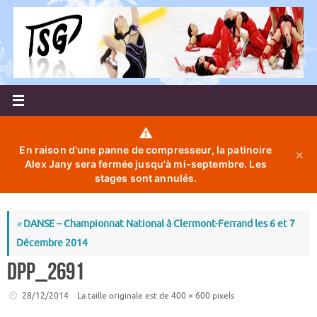
Passer
au
contenu
⚠️
En raison d'une panne de compresseur, la patinoire
✕
Alex Jany sera fermée jusqu'à mi-septembre. Les
stages sont annulés.
«
DANSE – Championnat National à Clermont-Ferrand les 6 et 7
Décembre 2014
DPP_2691
28/12/2014
La taille originale est de
400 × 600
pixels