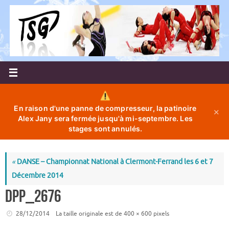
Passer
au
contenu
En raison d'une panne de compresseur, la patinoire
✕
Alex Jany sera fermée jusqu'à mi-septembre. Les
stages sont annulés.
«
DANSE – Championnat National à Clermont-Ferrand les 6 et 7
Décembre 2014
DPP_2676
28/12/2014
La taille originale est de
400 × 600
pixels