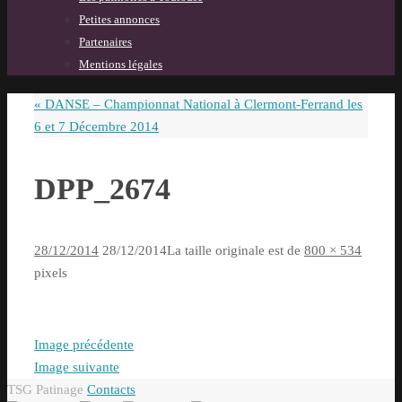
Petites annonces
Partenaires
Mentions légales
«
DANSE – Championnat National à Clermont-Ferrand les
6 et 7 Décembre 2014
DPP_2674
28/12/2014
28/12/2014
La taille originale est de
800 × 534
pixels
Image précédente
Image suivante
TSG Patinage
Contacts