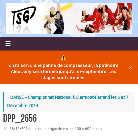
Passer
au
contenu
En raison d'une panne de compresseur, la patinoire
✕
Alex Jany sera fermée jusqu'à mi-septembre. Les
stages sont annulés.
«
DANSE – Championnat National à Clermont-Ferrand les 6 et 7
Décembre 2014
DPP_2656
28/12/2014
La taille originale est de
400 × 600
pixels