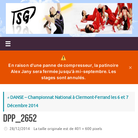
Passer
au
contenu
En raison d'une panne de compresseur, la patinoire
✕
Alex Jany sera fermée jusqu'à mi-septembre. Les
stages sont annulés.
«
DANSE – Championnat National à Clermont-Ferrand les 6 et 7
Décembre 2014
DPP_2652
28/12/2014
La taille originale est de
401 × 600
pixels