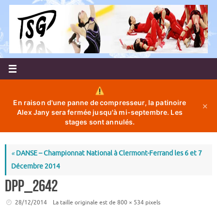
Passer
au
contenu
En raison d'une panne de compresseur, la patinoire
✕
Alex Jany sera fermée jusqu'à mi-septembre. Les
stages sont annulés.
«
DANSE – Championnat National à Clermont-Ferrand les 6 et 7
Décembre 2014
DPP_2642
28/12/2014
La taille originale est de
800 × 534
pixels