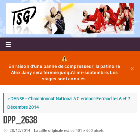
Passer
au
contenu
En raison d'une panne de compresseur, la patinoire
✕
Alex Jany sera fermée jusqu'à mi-septembre. Les
stages sont annulés.
«
DANSE – Championnat National à Clermont-Ferrand les 6 et 7
Décembre 2014
DPP_2638
28/12/2014
La taille originale est de
401 × 600
pixels