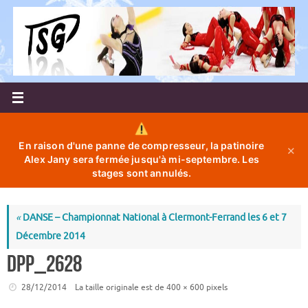
Passer
au
contenu
En raison d'une panne de compresseur, la patinoire
✕
Alex Jany sera fermée jusqu'à mi-septembre. Les
stages sont annulés.
«
DANSE – Championnat National à Clermont-Ferrand les 6 et 7
Décembre 2014
DPP_2628
28/12/2014
La taille originale est de
400 × 600
pixels