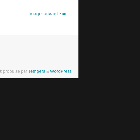
Image suivante
t propulsé par
Tempera
&
WordPress.