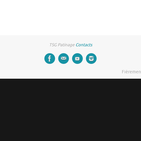
TSG Patinage
Contacts
Fièremen