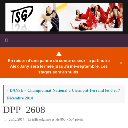
Passer
au
contenu
⚠️
En raison d'une panne de compresseur, la patinoire
✕
Alex Jany sera fermée jusqu'à mi-septembre. Les
stages sont annulés.
«
DANSE – Championnat National à Clermont-Ferrand les 6 et 7
Décembre 2014
DPP_2608
28/12/2014
La taille originale est de
800 × 534
pixels