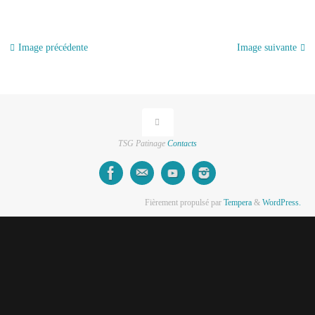
Image précédente
Image suivante
TSG Patinage
Contacts
Fièrement propulsé par
Tempera
&
WordPress.