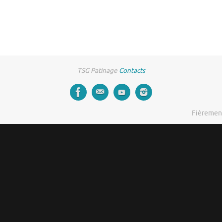
TSG Patinage
Contacts
Fièremen