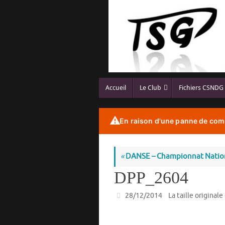
Passer
au
contenu
Passer
Accueil
Le Club
Fichiers CSNDG
au
contenu
⚠️
En raison d'une panne de comp
«
DANSE – Championnat Nationa
DPP_2604
28/12/2014
La taille originale