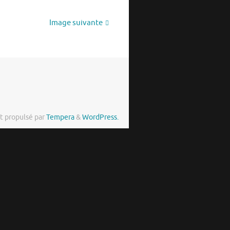
Image suivante
t propulsé par
Tempera
&
WordPress.