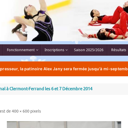
Fonctionnement
Inscriptions
Saison 2025/2026
Résultats
resseur, la patinoire Alex Jany sera fermée jusqu'à mi-septemb
l à Clermont-Ferrand les 6 et 7 Décembre 2014
 est de
400 × 600
pixels