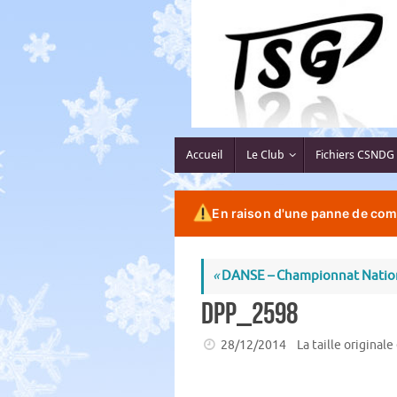
Passer
au
contenu
Passer
Accueil
Le Club
Fichiers CSNDG
au
contenu
En raison d'une panne de comp
«
DANSE – Championnat Nationa
DPP_2598
28/12/2014
La taille originale