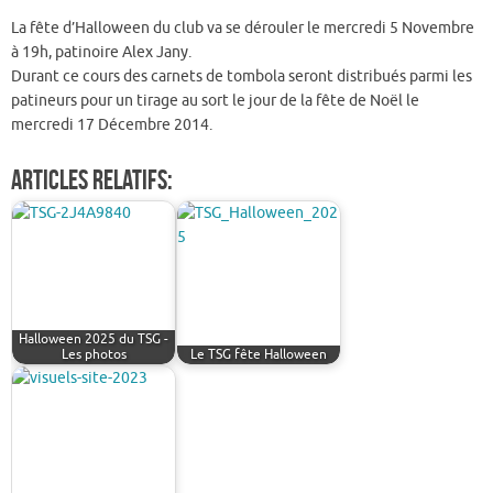
c
w
m
ar
La fête d’Halloween du club va se dérouler le mercredi 5 Novembre
e
it
ai
ta
à 19h, patinoire Alex Jany.
b
te
l
g
Durant ce cours des carnets de tombola seront distribués parmi les
patineurs pour un tirage au sort le jour de la fête de Noël le
o
r
er
mercredi 17 Décembre 2014.
o
k
Articles relatifs:
Halloween 2025 du TSG -
Les photos
Le TSG fête Halloween