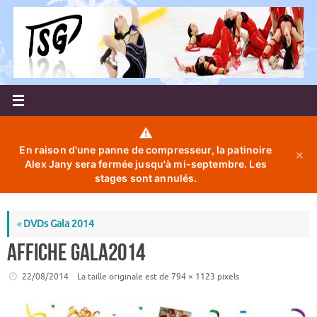
Passer
au
contenu
⚠️
En raison d'une panne de compresseur, la patinoire
✕
Alex Jany sera fermée jusqu'à mi-septembre. Les
stages sont annulés.
«
DVDs Gala 2014
affiche gala2014
22/08/2014
La taille originale est de
794 × 1123
pixels