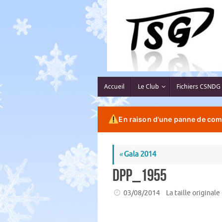
Passer
au
contenu
Passer
Accueil
Le Club
Fichiers CSNDG
au
contenu
En raison d'une panne de comp
«
Gala 2014
DPP_1955
03/08/2014
La taille originale