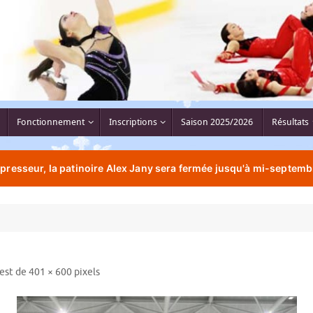
Fonctionnement
Inscriptions
Saison 2025/2026
Résultats
resseur, la patinoire Alex Jany sera fermée jusqu'à mi-septemb
 est de
401 × 600
pixels