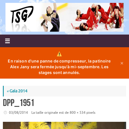
Passer
au
contenu
En raison d'une panne de compresseur, la patinoire
✕
Alex Jany sera fermée jusqu'à mi-septembre. Les
stages sont annulés.
«
Gala 2014
DPP_1951
03/08/2014
La taille originale est de
800 × 534
pixels