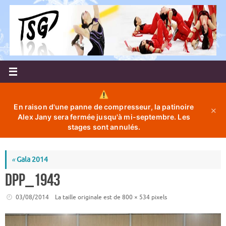
Passer
au
contenu
En raison d'une panne de compresseur, la patinoire
✕
Alex Jany sera fermée jusqu'à mi-septembre. Les
stages sont annulés.
«
Gala 2014
DPP_1943
03/08/2014
La taille originale est de
800 × 534
pixels