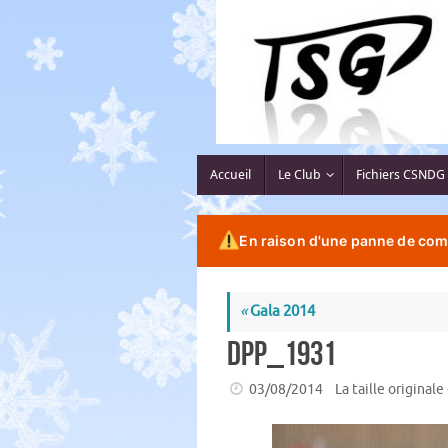
Passer
au
contenu
Passer
Accueil
Le Club
Fichiers CSNDG
au
contenu
En raison d'une panne de comp
«
Gala 2014
DPP_1931
03/08/2014
La taille originale