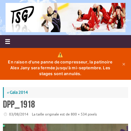
Passer
au
contenu
En raison d'une panne de compresseur, la patinoire
✕
Alex Jany sera fermée jusqu'à mi-septembre. Les
stages sont annulés.
«
Gala 2014
DPP_1918
03/08/2014
La taille originale est de
800 × 534
pixels