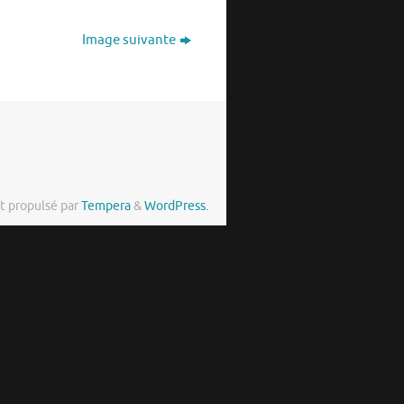
Image suivante
t propulsé par
Tempera
&
WordPress.