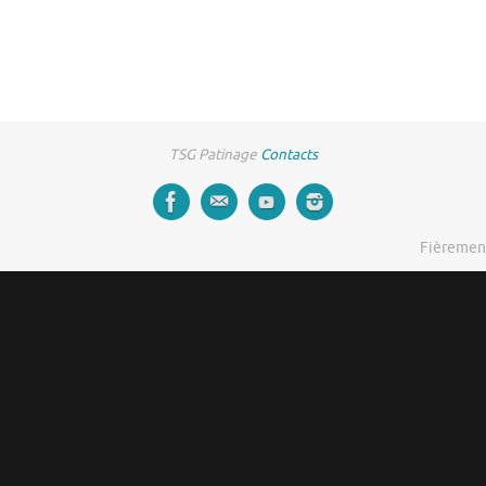
TSG Patinage
Contacts
Fièremen