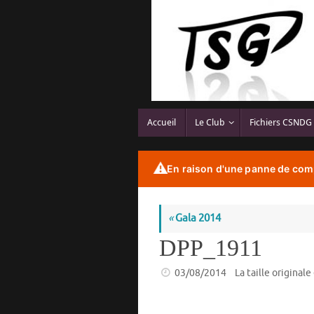
Passer
au
contenu
Passer
Accueil
Le Club
Fichiers CSNDG
au
contenu
⚠️
En raison d'une panne de comp
«
Gala 2014
DPP_1911
03/08/2014
La taille originale