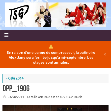
Passer
au
contenu
En raison d'une panne de compresseur, la patinoire
✕
Alex Jany sera fermée jusqu'à mi-septembre. Les
stages sont annulés.
«
Gala 2014
DPP_1906
03/08/2014
La taille originale est de
800 × 534
pixels