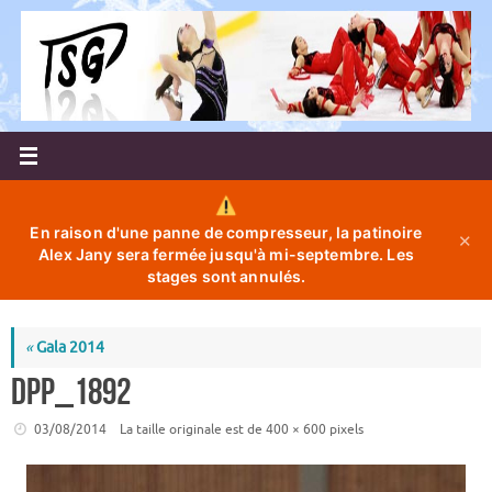
Passer
au
contenu
En raison d'une panne de compresseur, la patinoire
✕
Alex Jany sera fermée jusqu'à mi-septembre. Les
stages sont annulés.
«
Gala 2014
DPP_1892
03/08/2014
La taille originale est de
400 × 600
pixels