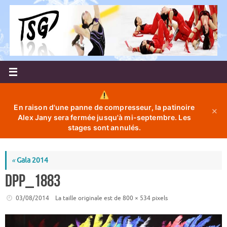
Passer
au
contenu
En raison d'une panne de compresseur, la patinoire
✕
Alex Jany sera fermée jusqu'à mi-septembre. Les
stages sont annulés.
«
Gala 2014
DPP_1883
03/08/2014
La taille originale est de
800 × 534
pixels