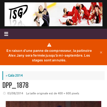
Passer
au
contenu
⚠️
En raison d'une panne de compresseur, la patinoire
✕
Alex Jany sera fermée jusqu'à mi-septembre. Les
stages sont annulés.
«
Gala 2014
DPP_1878
03/08/2014
La taille originale est de
400 × 600
pixels