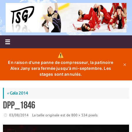
Passer
au
contenu
En raison d'une panne de compresseur, la patinoire
✕
Alex Jany sera fermée jusqu'à mi-septembre. Les
stages sont annulés.
«
Gala 2014
DPP_1846
03/08/2014
La taille originale est de
800 × 534
pixels