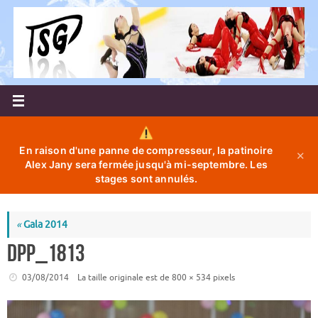
Passer
au
contenu
En raison d'une panne de compresseur, la patinoire
✕
Alex Jany sera fermée jusqu'à mi-septembre. Les
stages sont annulés.
«
Gala 2014
DPP_1813
03/08/2014
La taille originale est de
800 × 534
pixels