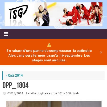
Passer
au
contenu
En raison d'une panne de compresseur, la patinoire
✕
Alex Jany sera fermée jusqu'à mi-septembre. Les
stages sont annulés.
«
Gala 2014
DPP_1804
03/08/2014
La taille originale est de
401 × 600
pixels